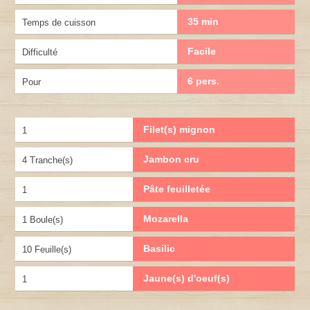
35 min
Temps de cuisson
Facile
Difficulté
6 pers.
Pour
Filet(s) mignon
1
Jambon cru
4 Tranche(s)
Pâte feuilletée
1
Mozarella
1 Boule(s)
Basilic
10 Feuille(s)
Jaune(s) d'oeuf(s)
1