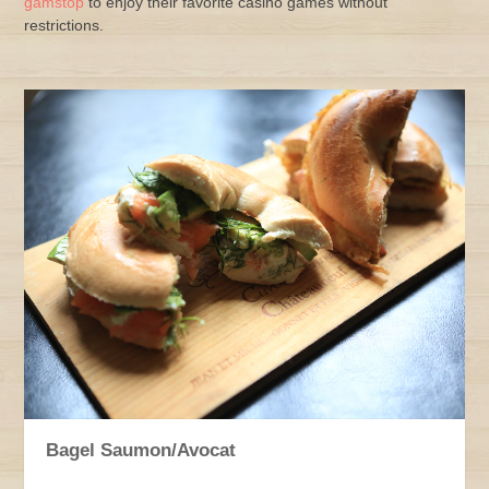
gamstop
to enjoy their favorite casino games without
restrictions.
Bagel Saumon/Avocat