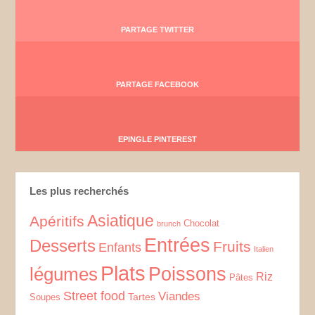
PARTAGE TWITTER
PARTAGE FACEBOOK
EPINGLE PINTEREST
Les plus recherchés
Asiatique
Apéritifs
Chocolat
brunch
Entrées
Desserts
Fruits
Enfants
Italien
Plats
Poissons
légumes
Riz
Pâtes
Street food
Viandes
Tartes
Soupes