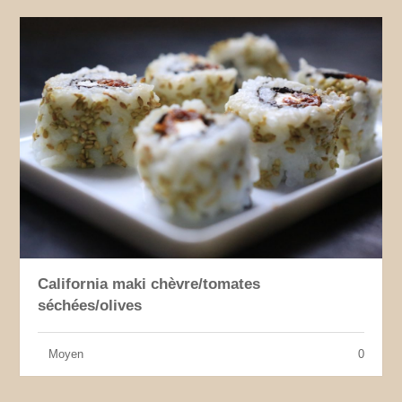
California maki chèvre/tomates
séchées/olives
Moyen
0