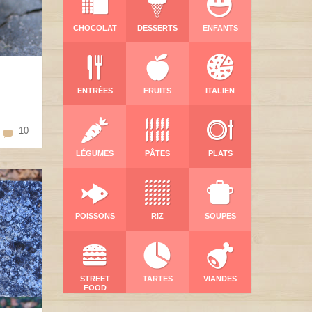
CHOCOLAT
DESSERTS
ENFANTS
ENTRÉES
FRUITS
ITALIEN
10
LÉGUMES
PÂTES
PLATS
POISSONS
RIZ
SOUPES
STREET
TARTES
VIANDES
FOOD