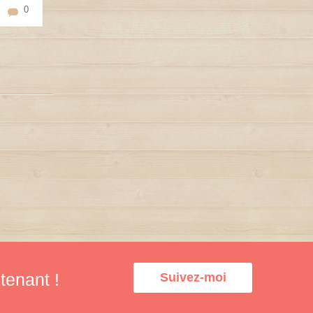
0
tenant !
Suivez-moi