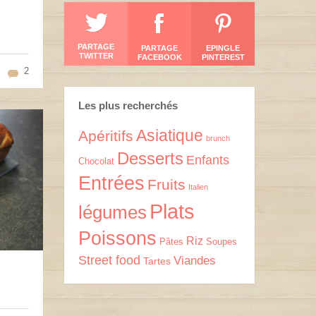
PARTAGE
PARTAGE
EPINGLE
TWITTER
FACEBOOK
PINTEREST
2
Les plus recherchés
Asiatique
Apéritifs
brunch
Desserts
Enfants
Chocolat
Entrées
Fruits
Italien
Plats
légumes
Poissons
Riz
Pâtes
Soupes
Street food
Viandes
Tartes