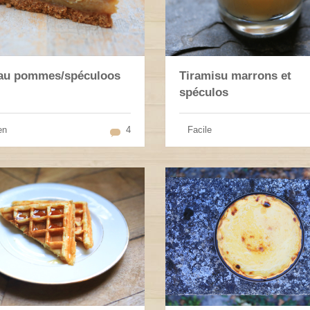
au pommes/spéculoos
Tiramisu marrons et
spéculos
en
4
Facile