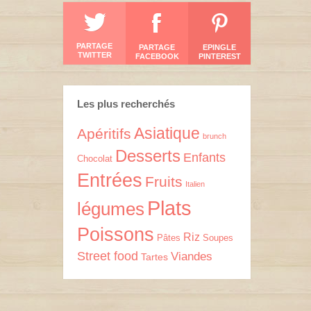
PARTAGE
PARTAGE
EPINGLE
TWITTER
FACEBOOK
PINTEREST
Les plus recherchés
Asiatique
Apéritifs
brunch
Desserts
Enfants
Chocolat
Entrées
Fruits
Italien
Plats
légumes
Poissons
Riz
Pâtes
Soupes
Street food
Viandes
Tartes