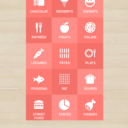
CHOCOLAT
DESSERTS
ENFANTS
ENTRÉES
FRUITS
ITALIEN
LÉGUMES
PÂTES
PLATS
POISSONS
RIZ
SOUPES
STREET
TARTES
VIANDES
FOOD