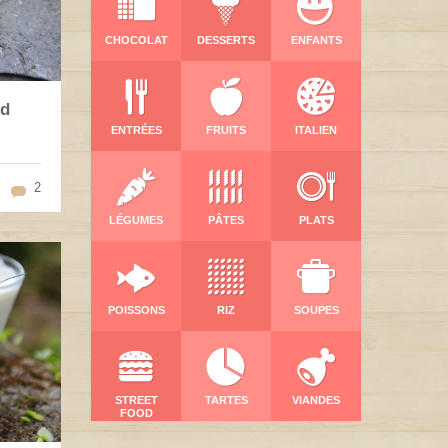
CHOCOLAT
DESSERTS
ENFANTS
rd
ENTRÉES
FRUITS
ITALIEN
2
LÉGUMES
PÂTES
PLATS
POISSONS
RIZ
SOUPES
STREET
TARTES
VIANDES
FOOD