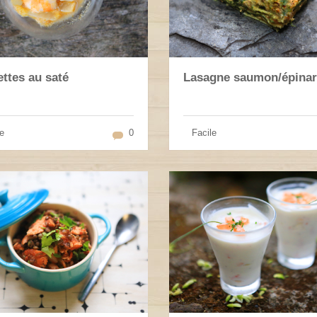
ttes au saté
Lasagne saumon/épina
e
0
Facile