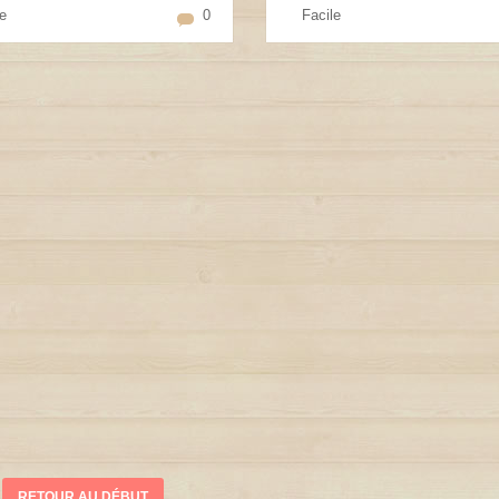
e
0
Facile
RETOUR AU DÉBUT