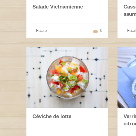
Salade Vietnamienne
Casso
sau
Facile
0
Facil
Céviche de lotte
Verri
citro