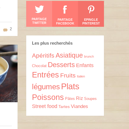
PARTAGE
PARTAGE
EPINGLE
TWITTER
FACEBOOK
PINTEREST
2
Les plus recherchés
Asiatique
Apéritifs
brunch
Desserts
Enfants
Chocolat
Entrées
Fruits
Italien
Plats
légumes
Poissons
Riz
Pâtes
Soupes
Street food
Viandes
Tartes