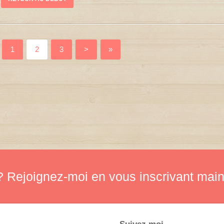
1
2
3
>
»
 Rejoignez-moi en vous inscrivant main