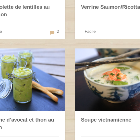
lette de lentilles au
Verrine Saumon/Ricotta
mon
e
2
Facile
ne d’avocat et thon au
Soupe vietnamienne
n